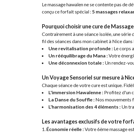
Le massage hawaïen ne se contente pas de déten
conçu ce forfait spécial :
5 massages relaxan
Pourquoi choisir une cure de Massage
Contrairement à une séance isolée, une série
fil des séances dans mon cabinet à Nice dans
Une revitalisation profonde :
Le corps a
Un rééquilibrage du Mana :
Votre énergi
Une déconnexion totale :
Un rendez-vous
Un Voyage Sensoriel sur mesure à Nic
Chaque séance de votre cure est unique. Fidèl
L'immersion Hawaïenne :
Profitez d'un c
La Danse du Souffle :
Nos mouvements flui
L'harmonisation des 4 éléments :
Un trav
Les avantages exclusifs de votre forfa
Économie réelle :
Votre 6ème massage est 