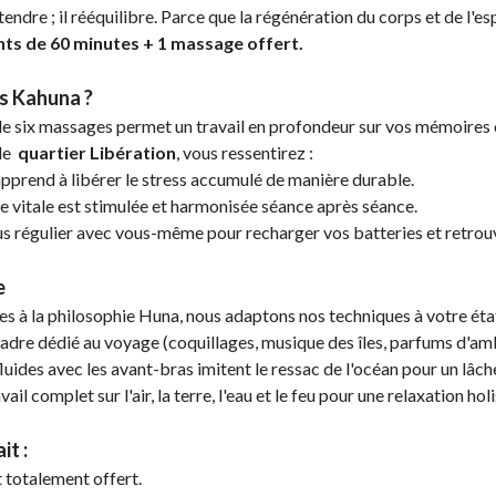
dre ; il rééquilibre. Parce que la régénération du corps et de l'es
ts de 60 minutes + 1 massage offert.
s Kahuna ?
 de six massages permet un travail en profondeur sur vos mémoires
 le
quartier Libération
, vous ressentirez :
pprend à libérer le stress accumulé de manière durable.
e vitale est stimulée et harmonisée séance après séance.
 régulier avec vous-même pour recharger vos batteries et retrouv
e
es à la philosophie Huna, nous adaptons nos techniques à votre état
adre dédié au voyage (coquillages, musique des îles, parfums d'am
des avec les avant-bras imitent le ressac de l'océan pour un lâch
ail complet sur l'air, la terre, l'eau et le feu pour une relaxation hol
it :
totalement offert.